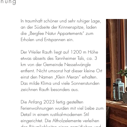
nnung
In traumhaft schöner und sehr ruhiger Lage,
an der Südseite der Krinnenspitze, laden
die „Bergfee Natur Appartements“ zum
Erholen und Entspannen ein.
Der Weiler Rauth liegt auf 1200 m Höhe
etwas abseits des Tannheimer Tals, ca. 3
km von der Gemeinde Nesselwängle
entfernt. Nicht umsonst hat dieser kleine Ort
einst den Namen „Klein Meran“ erhalten.
Das milde Klima und viele Sonnenstunden
zeichnen Rauth besonders aus.
Die Anfang 2023 fertig gestellten
Ferienwohnungen wurden mit viel Liebe zum
Detail in einem rustikal-modernen Stil
eingerichtet. Die Altholzelemente verleihen
den Räumlichkeiten einen gemütlichen und