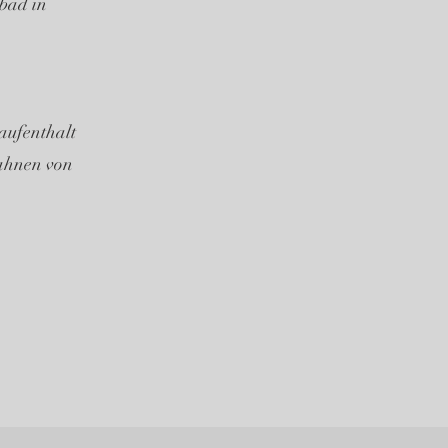
ibad in
taufenthalt
bahnen von