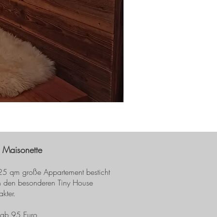
 Maisonette
25 qm große Appartement besticht
h den besonderen Tiny House
kter.
 ab 95 Euro