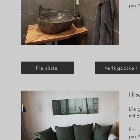
pro 
Preisliste
Verfügbarkeit
Hirs
Die 
mit 
Prei
pro 