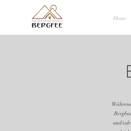
Home
Während 
Bergbah
und/oder